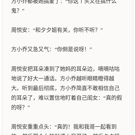
方小乔都被她搞蒙了：“你这丫头又在搞什么
鬼？”
周悦安：“和夕夕姐有关，你听不听？”
方小乔又急又气：“你倒是说呀！”
周悦安把耳朵凑到了她妈的耳朵边，嘀嘀咕咕
地说了好大一通话。方小乔越听眼睛瞪得越
大。听到最后彻底，方小乔简直不敢相信自己
的耳朵了，难以置信地盯着自己闺女：“真的假
的呀？”
周悦安重重点头：“真的！我和我哥一起看到