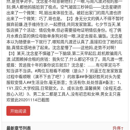
然,是竞争对手。沈念星不经意朝他扫了一眼,与周凡渡对视的那一
刻,俩人都他妈尴尬到了极点。空气凝固三秒钟后——沈念星硬挤
出来了一个微笑：呵,姐出来体验生活。被赶出家门的周凡渡也挤
出来了一个微笑：巧了,哥也是。【2】身无分文的俩人不得不暂时
摒弃前嫌,连手维持生计,一起攒钱,共同发家致富。七夕节当天,某
饭店搞了个活动：情侣免单,但必需要接吻证明情侣身份。吃了俩
月水煮白菜的俩位母胎单身狗对视一眼,决定去报名,骗饭。沈念星
本以为随便亲一下就行了,哪知周凡渡还认真了,直接扣住了她的后
脑,真情实感地亲了起来。沈念星懵了——这他妈,走势不对啊！
【3】某天,沈念星不慎磕了一下脑袋,第二天早起后,趁机欺骗周凡
渡,试图赖掉合租的房钱：我失忆了,什么都记不住了。周凡渡一愣,
蹙眉：苦追我十年的事你说忘就忘？沈念星：……有句草泥马不
知当讲不当讲。#两位互相看不顺眼（是么？）的逼王在发家致富
过程中看顺眼（演不下去了吧？）的故事##争强好胜死对头为爱
服软变情人##生活没你,毫无新意；生活有你,处处惊喜#备注：1、
1V1,双C,大学校园,日常甜文。2、成长治愈,温馨搞笑（全程无虐,
放心入坑）3、男二女二都是工具人,没有初恋和女神,男女主只喜
欢彼此20201114已截图
开始阅读
最新章节列表
升序↑