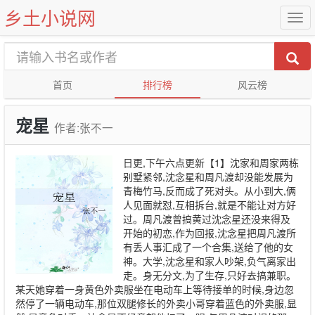
乡土小说网
首页
排行榜
风云榜
宠星
作者:张不一
日更,下午六点更新【1】沈家和周家两栋
别墅紧邻,沈念星和周凡渡却没能发展为
青梅竹马,反而成了死对头。从小到大,俩
人见面就怼,互相拆台,就是不能让对方好
过。周凡渡曾搞黄过沈念星还没来得及
开始的初恋,作为回报,沈念星把周凡渡所
有丢人事汇成了一个合集,送给了他的女
神。大学,沈念星和家人吵架,负气离家出
走。身无分文,为了生存,只好去搞兼职。
某天她穿着一身黄色外卖服坐在电动车上等待接单的时候,身边忽
然停了一辆电动车,那位双腿修长的外卖小哥穿着蓝色的外卖服,显