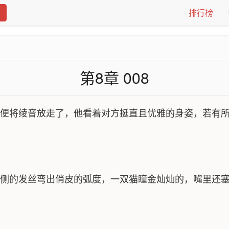
排行榜
第8章 008
便将绫音放走了，他看着对方挺直且优雅的身姿，若有
侧的发丝弯出俏皮的弧度，一双猫瞳金灿灿的，嘴里还