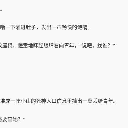
。
噜一下灌进肚子，发出一声畅快的饱嗝。
软座椅，惬意地眯起眼睛看向青年，“说吧，找谁？”
堆成一座小山的死神人口信息里抽出一叠丢给青年。
然要查她？”