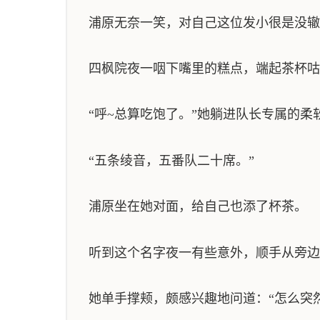
浦原无奈一笑，对自己这位发小很是没辙
四枫院夜一咽下嘴里的糕点，端起茶杯咕
“呼~总算吃饱了。”她躺进队长专属的柔
“五条绫音，五番队二十席。”
浦原坐在她对面，给自己也添了杯茶。
听到这个名字夜一有些意外，顺手从旁边
她单手撑颊，颇感兴趣地问道：“怎么突