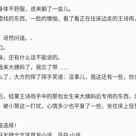
身体不舒服，进来躺了一会儿。
要找的东西，一脸的懊恼，看了看正在往床边走的王诗雨
，讶然问道。、
口。
妹，还有什么话不能说的。
我来大姨妈了，我忘了带……
么了，大方的挥了挥手笑道：没事儿，我这还有一些，你
后，结果王诗雨手中的那包女生来大姨妈后专用的东西，
，被小慧这一打扰，心情多少也平复了一些，坐在床上怔
佳选择！
无错全文字首发小说，尽在|小说。