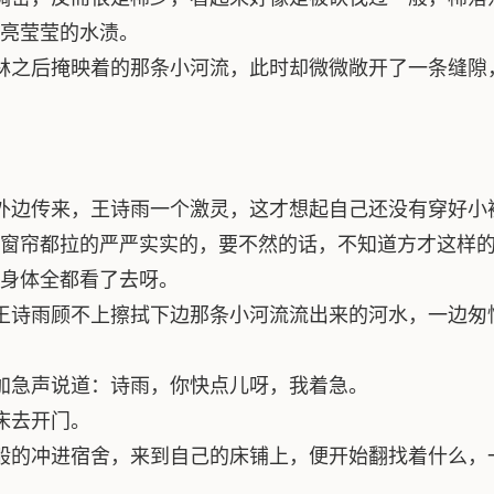
亮莹莹的水渍。
林之后掩映着的那条小河流，此时却微微敞开了一条缝隙
外边传来，王诗雨一个激灵，这才想起自己还没有穿好小
窗帘都拉的严严实实的，要不然的话，不知道方才这样
身体全都看了去呀。
王诗雨顾不上擦拭下边那条小河流流出来的河水，一边匆
加急声说道：诗雨，你快点儿呀，我着急。
床去开门。
般的冲进宿舍，来到自己的床铺上，便开始翻找着什么，