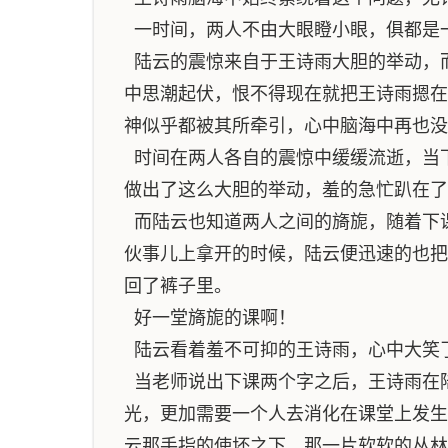
一时间，两人不由大眼瞪小眼，俱都是
陆云的震惊来自于王诗雨大胆的举动，
中思潮起伏，恨不得现在就把王诗雨摁在
神似乎都被其所牵引，心中脑海中再也没
时间在两人各自的震惊中缓缓流逝，当
做出了这么大胆的举动，羞的急忙趴在了
而陆云也知道两人之间的旖旎，随着下
伙事儿上拿开的时候，陆云便迅速的也把
回了裤子里。
好一堂旖旎的课啊！
陆云看着羞不可抑的王诗雨，心中大笑
当老师说出下课两个字之后，王诗雨在
光，更加需要一个人去消化在课堂上发生
云那手指的使坏之下，那一片软软的丛林