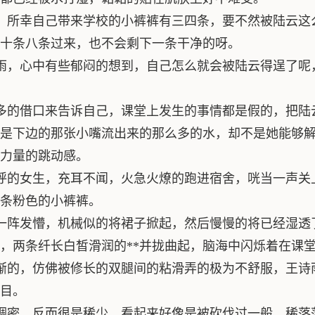
，所幸自己带来学校的小裤裤有三四条，要不然被陆云这
十条八条过来，也不会剩下一条干净的呀。
雨，心中有些郁闷的想到，自己怎么就会被陆云得逞了呢
多的借口来告诉自己，课堂上发生的事情都是假的，把陆
是下边的那张小嘴流出来的那么多的水，却不是她能够
力量的跳动感。
呼的女生，充耳不闻，火急火燎的跑进宿舍，咣当一声关
条粉色的小裤裤。
一阵发懵，机械似的将裙子掀起，然后慢慢的将已经湿透
，两条纤长白皙滑润的**并拢曲起，脑海中闪烁着在课
渐的，仿佛被修长的双腿间的粘滑弄的极为不舒服，王诗
目。
稠密，反而很是稀少，看起来好像是被砍伐过一般，稀落