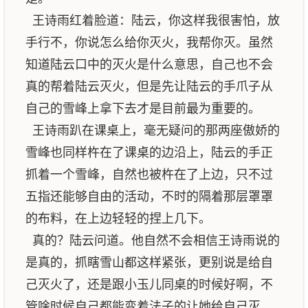
王诗雨红着脸道：陆云，你这样我很害怕，放
手行不，你说怎么给你灭火，我帮你灭。虽然
知道陆云口中的灭火是什么意思，自己也不会
真的帮着陆云灭火，但是先让陆云的手爪子从
自己的雪峰上拿下去才是目前最为重要的。
王诗雨趴在课桌上，毫无疑问的那两座傲娇的
雪峰也同样杵在了课桌的边沿上，陆云的手正
抓着一个雪峰，自然也被杵在了上边，只不过
五指还能够自由的活动，不时的隔着那层罩罩
的布料，在上边轻轻的捏上几下。
真的？陆云问道。他自然不会相信王诗雨说的
是真的，抓瞎雪山都这样紧张，更别说是给自
己灭火了，还是跟小玉儿同桌的时候好啊，不
管啥时候自己都能变着法子的让她给自己灭