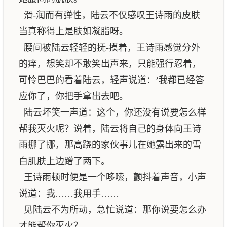
滑-润而有弹性，陆云不仅感叹王诗雨的皮肤
当真称得上是肤如凝脂呀。
腰间被陆云轻轻的抚-摸着，王诗雨感觉分外
的痒，想笑却不敢笑出声来，只能强行忍着，
可怜巴巴的看着陆云，轻声说道：’我都已经答
应你了，你把手拿出去吧。
陆云坏笑一声道：这个，你还没有说要怎么样
帮我灭火呢？说着，陆云将自己的身体向王诗
雨挪了挪，那高跷的家伙事儿在她露出来的雪
白肌肤上边蹭了两下。
王诗雨顿时便是一个哆嗦，颤抖着声音，小声
说道：我……我用手……
见陆云不为所动，急忙说道：那你说要怎么办
才能帮你灭火？