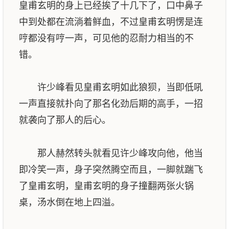
皇甫玄明的身上已经挨了十几下了，口中鼻子
中到处都在流淌着鲜血，不过皇甫玄明愣是连
哼都没有哼一声，可见他的忍耐力相当的不
错。
许少峰看见皇甫玄明如此狼狈，当即低吼
一声直接就扑向了那名化劲后期的高手，一招
就袭向了那人的后心。
那人赫然转头就看见许少峰攻向他，他当
即冷笑一声，身子突然腾空而且，一脚就踹飞
了皇甫玄明，皇甫玄明的身子撞翻两张火锅
桌，汤水倒在地上四溢。