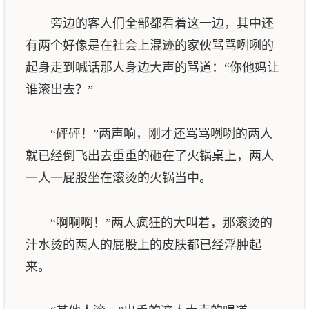
旁边的客人们全部都看着这一边，其中还
有两个好像是在社会上混迹的家伙骂骂咧咧的
起身走到喊话那人身边大声的骂道：“你他妈让
谁滚出去？”
“砰砰！”两声响，刚才还骂骂咧咧的两人
就已经倒飞出去重重的砸在了火锅桌上，两人
一人一屁股坐在滚烫的火锅当中。
“啊啊啊！”两人疯狂的大叫着，那滚烫的
汁水烫的两人的屁股上的皮肤都已经浮肿起
来。