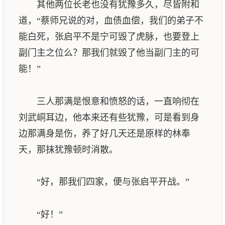
其他两位长老也没有犹豫多久，尽皆附和
道，“蔡师兄说的对，血债血偿，我们的弟子不
能白死，张启平不是宁可毁了虎脉，也要登上
副门主之位么？那我们就毁了他当副门主的可
能！”
三人那满是恨意和愤怒的话，一直响彻在
刘武峒耳边，他本来还有些犹豫，可是看到身
边那满身是伤，养了好几天还是原样的林奉
天，那抹犹豫顿时消散。
“好，那我们四家，便与张启平开战。”
“好！”