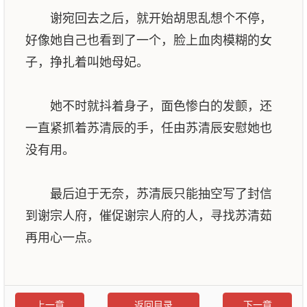
谢宛回去之后，就开始胡思乱想个不停，
好像她自己也看到了一个，脸上血肉模糊的女
子，挣扎着叫她母妃。
她不时就抖着身子，面色惨白的发颤，还
一直紧抓着苏清辰的手，任由苏清辰安慰她也
没有用。
最后迫于无奈，苏清辰只能抽空写了封信
到谢宗人府，催促谢宗人府的人，寻找苏清茹
再用心一点。
上一章
返回目录
下一章