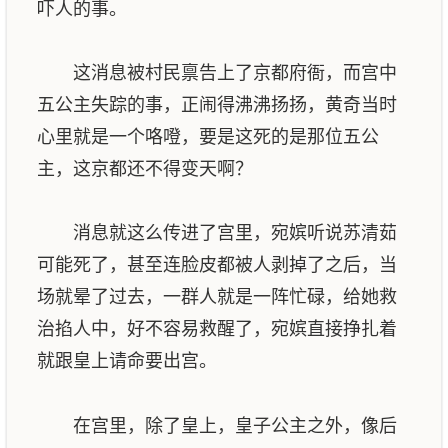
吓人的事。
这消息被村民禀告上了京都府衙，而宫中
五公主失踪的事，正闹得沸沸扬扬，黄奇当时
心里就是一个咯噔，要是这死的是那位五公
主，这京都还不得变天啊？
消息就这么传进了宫里，宛嫔听说苏清茹
可能死了，甚至连脸皮都被人剥掉了之后，当
场就晕了过去，一群人就是一阵忙碌，给她救
治掐人中，好不容易救醒了，宛嫔直接挣扎着
就跟皇上请命要出宫。
在宫里，除了皇上，皇子公主之外，像后