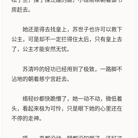
房赶去。
她还是得去找皇上，苏世子也许可以救下
公主，可是却不一定拦得住太后，只有皇上去
了，公主才能安然无忧。
苏清吟的轻功已经用到了极致，一路脚不
沾地的朝着慈宁宫赶去。
络轻纱都快跪懵了，她一动不动，微低着
头，看起来极为可怜，只是眼下她的心里还在
不停的走神。