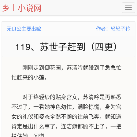
乡土小说网
无良公主要出嫁
作者：轻轻子衿
119、苏世子赶到（四更）
刚刚走到御花园，苏清吟就碰到了急急忙
忙赶来的小莲。
对于络轻纱的贴身宫女，苏清吟是再熟悉
不过了，一看她神色匆忙，满脸惊慌，身为宫
女的礼仪和姿态全然不顾的往前飞奔，就知道
肯定是出什么事了，连洁癖都顾不上了，一把
拦住她，问道。