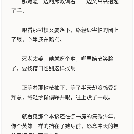
那嬷嬷一边呵斥教训着，一边又高高抬起
了手。
眼看那树枝又要落下，络轻纱害怕的闭上
了眼，心里还在暗骂。
死老太婆，她就瘪个嘴，哪里嬉皮笑脸
了，要找借口也别这样找啊！
正等着那树枝抽下，等了半天却没感受到
痛意，络轻纱偷偷睁开眼，往上瞟了一眼。
就看见那个本该还在御书房的隽秀少年，
像个英雄一样的挡在了她身前，怒意冲天的握