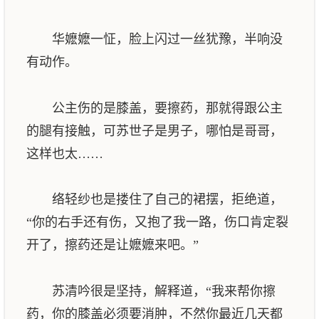
华嬷嬷一怔，脸上闪过一丝犹豫，半响没
有动作。
公主伤的是膝盖，要擦药，那就得跟公主
的腿有接触，可苏世子是男子，哪怕是哥哥，
这样也太……
络轻纱也是搂住了自己的裙摆，拒绝道，
“你的右手还有伤，又抱了我一路，伤口肯定裂
开了，擦药还是让嬷嬷来吧。”
苏清吟很是坚持，解释道，“我来帮你擦
药，你的膝盖必须要消肿，不然你最近几天都