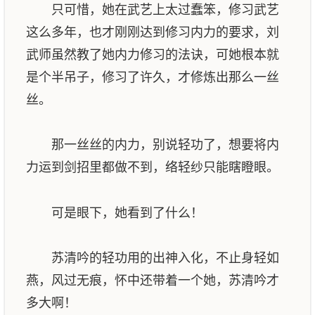
只可惜，她在武艺上太过蠢笨，修习武艺
这么多年，也才刚刚达到修习内力的要求，刘
武师虽然教了她内力修习的法诀，可她根本就
是个半吊子，修习了许久，才修炼出那么一丝
丝。
那一丝丝的内力，别说轻功了，想要将内
力运到剑招里都做不到，络轻纱只能瞎瞪眼。
可是眼下，她看到了什么！
苏清吟的轻功用的出神入化，不止身轻如
燕，风过无痕，怀中还带着一个她，苏清吟才
多大啊！