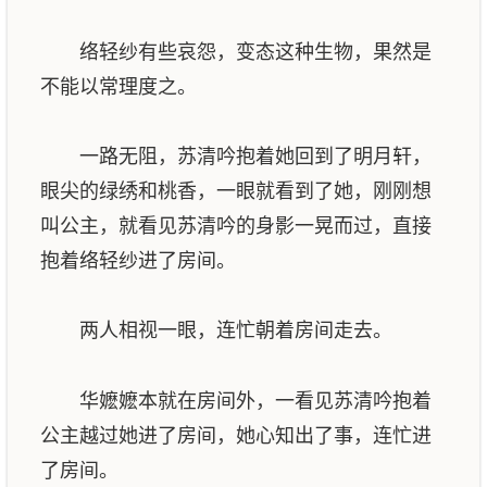
络轻纱有些哀怨，变态这种生物，果然是
不能以常理度之。
一路无阻，苏清吟抱着她回到了明月轩，
眼尖的绿绣和桃香，一眼就看到了她，刚刚想
叫公主，就看见苏清吟的身影一晃而过，直接
抱着络轻纱进了房间。
两人相视一眼，连忙朝着房间走去。
华嬷嬷本就在房间外，一看见苏清吟抱着
公主越过她进了房间，她心知出了事，连忙进
了房间。