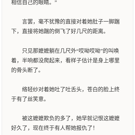
相信自己的眼睛。”
言罢，毫不犹豫的直接对着她肚子一脚踹
下，直接将她踹的倒飞了好几尺的距离。
只见那嬷嬷躺在几尺外“哎呦哎呦”的叫唤
着，半响都没爬起来，看样子估计是身上哪里
的骨头断了。
络轻纱对着她吐了吐舌头，苍白的脸上终
于有了丝笑意。
被这嬷嬷欺负的多了，她早就记恨这嬷嬷
好久了，现在终于有人帮她报仇了！