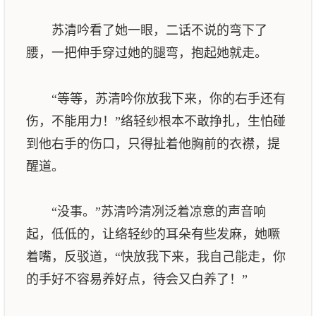
苏清吟看了她一眼，二话不说的弯下了
腰，一把伸手穿过她的腿弯，抱起她就走。
“等等，苏清吟你放我下来，你的右手还有
伤，不能用力！”络轻纱根本不敢挣扎，生怕碰
到他右手的伤口，只得扯着他胸前的衣襟，提
醒道。
“没事。”苏清吟清冽泛着凉意的声音响
起，低低的，让络轻纱的耳朵有些发麻，她噘
着嘴，反驳道，“快放我下来，我自己能走，你
的手好不容易养好点，待会又白养了！”