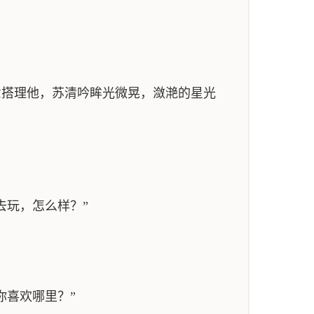
搭理他，苏清吟眸光微晃，潋滟的星光
玩，怎么样？”
喜欢哪里？”