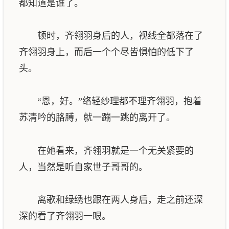
都知道是谁了。
顿时，齐翎羽身后的人，视线全都落在了
齐翎羽身上，而后一个个尽皆惧怕的低下了
头。
“恩，好。”络轻纱理都不理齐翎羽，抱着
苏清吟的胳膊，就一蹦一跳的离开了。
在她看来，齐翎羽就是一个无关紧要的
人，当然是听自家世子哥哥的。
离歌和绿绣也跟在两人身后，走之前还深
深的看了齐翎羽一眼。