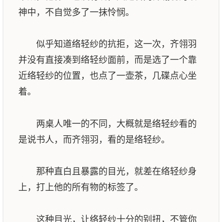
神中，不自觉多了一抹怜悯。
似乎知道络轻纱的抗拒，这一次，齐翎羽
并没有直接凑到络轻纱面前，而是选了一个靠
近络轻纱的位置，也点了一壶茶，几碟点心坐
着。
两桌人唯一的不同，大概就是络轻纱看的
是说书人，而齐翎羽，看的是络轻纱。
那种直白且暴露的目光，就差在络轻纱身
上，打上他的所有物的标签了。
这种目光，让络轻纱十分的别扭，不管你