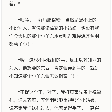
着。”
“啧啧，一群庸脂俗粉，当然是配不上的，
不说别人，就说那诸葛家的小姑娘，也没有我
们今天见的那个小丫头水灵吧？难怪连齐翎羽
都动了心！”
“嗳，这也不管我们的事，反正以齐翎羽的
为人，他想要的东西，肯定会弄到手的，就是
不知道那个小丫头会怎么倒霉了！”
“不提这个了，对了，我打算事先备上祝福
礼，送去齐府，齐翎羽那般重视那个小姑娘，
说不定我们送礼过去，他若是得手了，一高兴