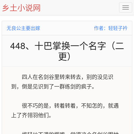
乡土小说网
无良公主要出嫁
作者：轻轻子衿
448、十巴掌换一个名字（二
更）
四人在名剑谷里转来转去，别的没见识
到，倒是见识到了一群练剑的疯子。
很不巧的是，转着转着，不知怎的，就遇
上了齐翎羽他们。