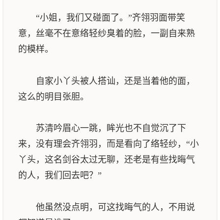
“小姐，我们又碰面了。”齐翎羽面带笑
意，丝毫不在意络轻纱臭着的脸，一副自来熟
的模样。
自家小丫头被人搭讪，还是当着他的面，
这么的明目张胆。
苏清吟眉心一跳，眸光也不自觉沉了下
来，没有理会齐翎羽，而是看向了络轻纱，“小
丫头，这名剑谷太过无聊，还老是有些找晦气
的人，我们回去吧？”
他虽然没点明，可这找晦气的人，不用说