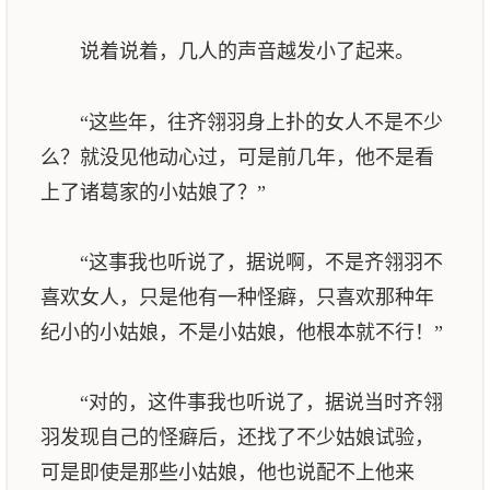
说着说着，几人的声音越发小了起来。
“这些年，往齐翎羽身上扑的女人不是不少
么？就没见他动心过，可是前几年，他不是看
上了诸葛家的小姑娘了？”
“这事我也听说了，据说啊，不是齐翎羽不
喜欢女人，只是他有一种怪癖，只喜欢那种年
纪小的小姑娘，不是小姑娘，他根本就不行！”
“对的，这件事我也听说了，据说当时齐翎
羽发现自己的怪癖后，还找了不少姑娘试验，
可是即使是那些小姑娘，他也说配不上他来