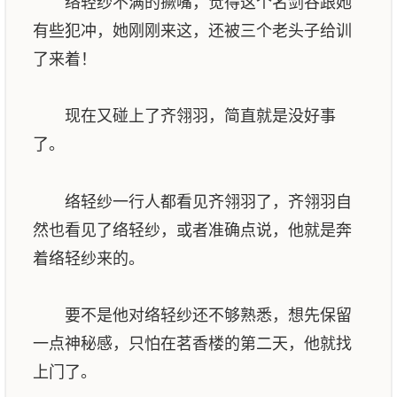
络轻纱不满的撅嘴，觉得这个名剑谷跟她
有些犯冲，她刚刚来这，还被三个老头子给训
了来着！
现在又碰上了齐翎羽，简直就是没好事
了。
络轻纱一行人都看见齐翎羽了，齐翎羽自
然也看见了络轻纱，或者准确点说，他就是奔
着络轻纱来的。
要不是他对络轻纱还不够熟悉，想先保留
一点神秘感，只怕在茗香楼的第二天，他就找
上门了。