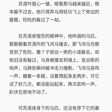
苏清吟眉心一皱，眼看那马越来越近，根
本躲不过去，他只得弃马用轻功飞上了旁边的
屋檐，险险的躲过了一劫。
在苏清夜惶恐的眼神中，他所骑的马匹，
狠狠朝着苏清吟的飞鸿马撞去，那飞鸿马也察
觉到了危险，撒丫子就往一旁的小道躲去，却
依旧没有躲过，马身被撞击到墙上，发出嘭的
响声，马蹄处瞬间被冲击力撞断。飞鸿马哀鸣
一声，瘸着一条腿，试着想起身走两步，可它
试了好几次，都没能站起来，再次哀鸣一声，
趴伏在原地不动了。
可苏清夜身下的马匹，还没有停下它的暴