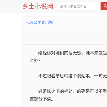
乡土小说网
无良公主要出嫁
络轻纱对她们的话无感，她本来就是故
么办？
不过眼看宁思晴这个傻姑娘，一句无心
好姐妹之间的相处，的确是可以不看身
这都分不清。