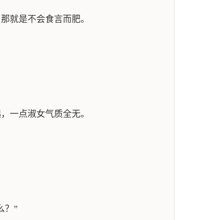
那就是不会食言而肥。
，一点淑女气质全无。
？”