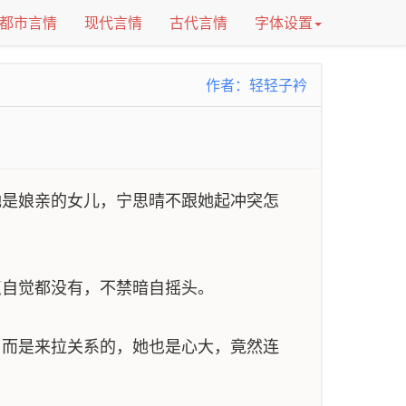
都市言情
现代言情
古代言情
字体设置
作者：轻轻子衿
是娘亲的女儿，宁思晴不跟她起冲突怎
自觉都没有，不禁暗自摇头。
而是来拉关系的，她也是心大，竟然连