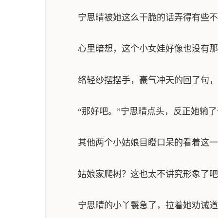
宁思晴被她这么干脆的话弄得有些不好
心里暗想，这个小女娃好像也没有那
络轻纱摆摆手，豪气冲天的回了句，“
“那好吧。”宁思晴点头，反正她输了
其他两个小姑娘目瞪口呆的看着这一幕
姑娘家爬树？这也太不讲究形象了吧
宁思晴的小丫鬟急了，拉着她劝诫道，