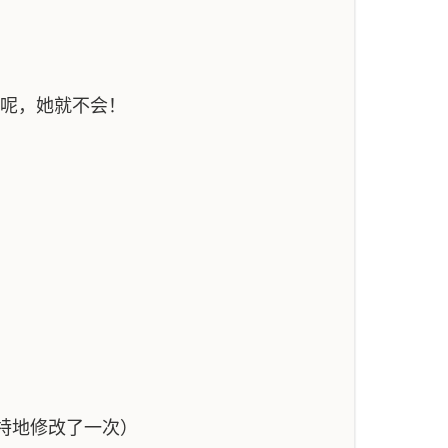
呢，她就不会！
特地修改了一次）