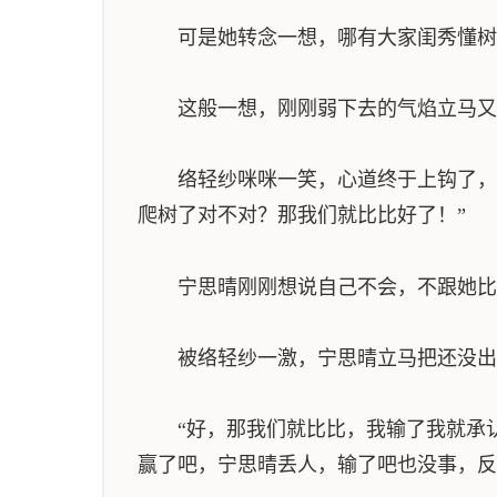
可是她转念一想，哪有大家闺秀懂树
这般一想，刚刚弱下去的气焰立马又燃
络轻纱咪咪一笑，心道终于上钩了，“
爬树了对不对？那我们就比比好了！”
宁思晴刚刚想说自己不会，不跟她比，
被络轻纱一激，宁思晴立马把还没出口
“好，那我们就比比，我输了我就承认
赢了吧，宁思晴丢人，输了吧也没事，反