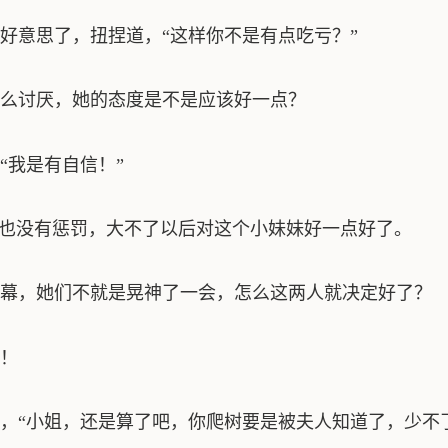
意思了，扭捏道，“这样你不是有点吃亏？”
么讨厌，她的态度是不是应该好一点？
我是有自信！”
也没有惩罚，大不了以后对这个小妹妹好一点好了。
，她们不就是晃神了一会，怎么这两人就决定好了？
！
“小姐，还是算了吧，你爬树要是被夫人知道了，少不了