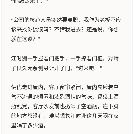
“你怎么来了？”
“公司的核心人员突然要离职，我作为老板不应
该来找你谈谈吗？不请我进去？还是说，你想
就在这谈？”
江时洲一手握着门把手，一手撑着门框，对峙
了良久无奈侧身让开了门，“进来吧。”
倪优走进屋内，客厅窗帘紧闭，屋内充斥着空
气不流通的烦闷和浓烈酒精的气味，餐桌上酒
瓶乱晃，客厅沙发前也扔满了空酒瓶，连下脚
的地方都没有，难以想象江时洲这几天闷在家
里喝了多少酒。