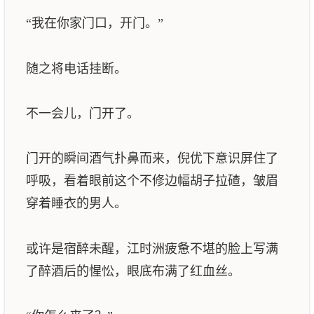
“我在你家门口，开门。”
随之将电话挂断。
不一会儿，门开了。
门开的瞬间酒气扑鼻而来，倪优下意识屏住了
呼吸，看着眼前这个不修边幅胡子拉碴，皱眉
穿着睡衣的男人。
或许是宿醉未醒，江时洲疲惫不堪的脸上写满
了醉酒后的惺忪，眼底布满了红血丝。