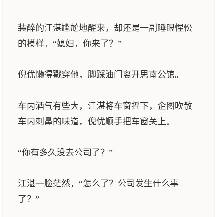
装醉的江湛尴尬地醒来，却还是一副睡眼惺忪
的模样，“媳妇，你来了？”
倪优懒得戳穿他，脚踩油门离开思南公馆。
车内酒气有些大，江湛将车窗摇下，企图吹散
车内刺鼻的味道，倪优顺手把车窗关上。
“你有多久没去公司了？”
江湛一脸茫然，“怎么了？公司发生什么事
了？”