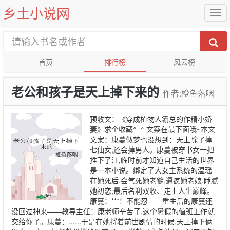
乡土小说网
首页
排行榜
风云榜
老公和孩子是天上掉下来的
作者:橙鱼落咽
预收文：《穿成植物人霸总的作精小娇
妻》求个收藏^_^ 文案在最下面哦~本文
文案：康蔓做梦也没想到：天上除了掉
七仙女,还会掉男人。康蔓被穿书女一把
推下了江,临时前才知道自己生活的世界
是一本小说。绑定了大女主系统的温瑶
在她死后,会气死她老爹,逼疯她老娘,睡腻
她初恋,最后名利双收、走上人生巅峰。
康蔓：***！不能忍——重生后的康蔓还
没回过神来——教导主任：康老师辛苦了,这个暑假的值班工作就
交给你了。康蔓：......于是在她捋着前世剧情的时候,天上掉下俩