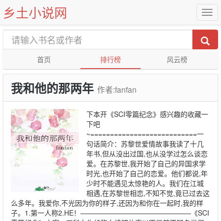
乡土小说网
首页
排行榜
风云榜
我和他的那两年
作者:fanfan
下本开《SCI零篇纪念》感兴趣的收藏一
下吧
~===========================一
句话简介：苏黎世爱情故事我读了十几
年书,但从没出过国,也从没学过怎么谈恋
爱。在苏黎世,我开始了自己的异国求学
时光,也开始了自己的恋爱。他们都说,年
少时不能遇见太惊艳的人。我们在江城
相遇,在苏黎世相恋,不知不觉,竟已过去这
么多年。我爱你,不光因为你的样子,还因为和你在一起时,我的样
子。1.第一人称2.HE！————————————————《SCI