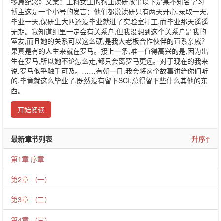
零篇纪念》文案：工科女生的狗血读研故事以下是某不知名学习
博主这是一个小号的发言：他们都说读研只有两天开心,录取一天,
毕业一天,保研生大四还没毕业就进了实验室打工,而毕业那天遥遥
无期。我知道组里一定会有关系户,但我没想到这个关系户是我的
室友,而且她的关系可以这么硬,是我大老板合作伙伴的直系亲戚？
果真是有的人生来就在罗马。接上一条,唯一值得高兴的是,因为出
生在罗马,所以她不论怎么走,都只会离罗马更远。对于现在的我来
说,罗马似乎触手可及。……有朝一日,我会将这个故事讲给你们听
的,毕竟就这么毕业了,既然没有留下SCI,总得留下些什么其他的东
西。
开始阅读
最新章节列表
升序↑
第1章 序章
第2章 （一）
第3章 （二）
第4章 （三）