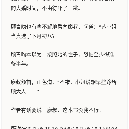
的大婚时间，不由得吓了一跳。
顾青昀也有些不解地看向廖叔，问道：“苏小姐
当真选了下月初八？”
顾青昀本以为，按照她的性子，恐怕至少得准
备半年。
廖叔颔首，正色道：“不错，小姐说想早些嫁给
顾大人……”
作者有话要说：廖叔：这本书没我不行。
感谢在2022-06-19 18:28:08~2022-06-20 22:54:33