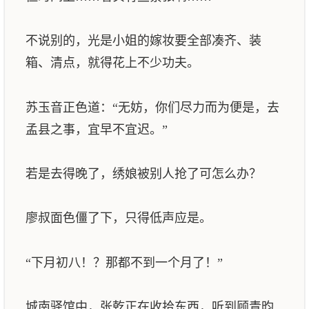
不说别的，光是小姐的嫁妆要全部凑齐、装
箱、清点，就得花上不少功夫。
苏玉音正色道：“无妨，你们尽力而为便是，去
孟县之事，宜早不宜迟。”
若是去得晚了，绣娘被别人抢了可怎么办？
廖叔面色僵了下，只得低声应是。
“下月初八！？那都不到一个月了！”
城南驿馆中，张乾正在收拾东西，听到顾青昀