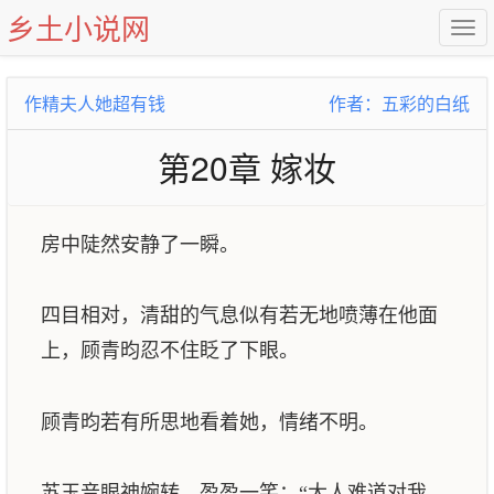
乡土小说网
作精夫人她超有钱
作者：五彩的白纸
第20章 嫁妆
房中陡然安静了一瞬。
四目相对，清甜的气息似有若无地喷薄在他面
上，顾青昀忍不住眨了下眼。
顾青昀若有所思地看着她，情绪不明。
苏玉音眼神婉转，盈盈一笑：“大人难道对我，