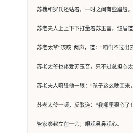
苏槐和罗氏还站着，一时之间有些尴尬。
苏老夫人上上下下打量着苏玉音，皱眉道
苏老太爷“咳咳”两声，道：“咱们不过出
苏老太爷也疼爱苏玉音，只不过总担心太
苏老夫人嗔瞪他一眼：“孩子这么晚回来
苏老太爷一顿，反驳道：“我哪里狠心了
管家廖叔立在一旁，眼观鼻鼻观心。