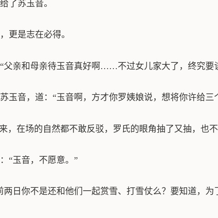
给了苏玉音。
，更是志在必得。
“父亲和母亲待玉音真好啊……不过女儿家大了，终究要
苏玉音，道：“玉音啊，方才你罗姨娘说，想将你许给三
出来，在场的自然都不敢反驳，罗氏的眼角抽了又抽，也
：“玉音，不愿意。”
前两日你不是还和他们一起赏雪、打雪仗么？要知道，为