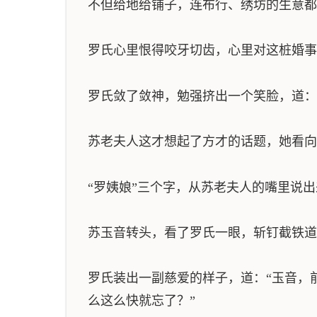
不但给地给铺子，连布行、绣坊的生意都
罗氏心里恨得咬牙切齿，心里对这桩婚事
罗氏敛了敛神，勉强挤出一个笑脸，道：
苏老夫人这才想起了方才的话题，她看向
“罗姨娘”三个字，从苏老夫人的嘴里说
苏玉音转头，看了罗氏一眼，斩钉截铁道
罗氏装出一副慈爱的样子，道：“玉音，
么这么快就忘了？”