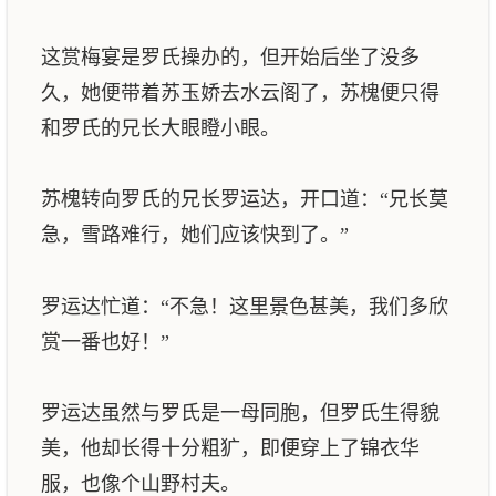
这赏梅宴是罗氏操办的，但开始后坐了没多
久，她便带着苏玉娇去水云阁了，苏槐便只得
和罗氏的兄长大眼瞪小眼。
苏槐转向罗氏的兄长罗运达，开口道：“兄长莫
急，雪路难行，她们应该快到了。”
罗运达忙道：“不急！这里景色甚美，我们多欣
赏一番也好！”
罗运达虽然与罗氏是一母同胞，但罗氏生得貌
美，他却长得十分粗犷，即便穿上了锦衣华
服，也像个山野村夫。