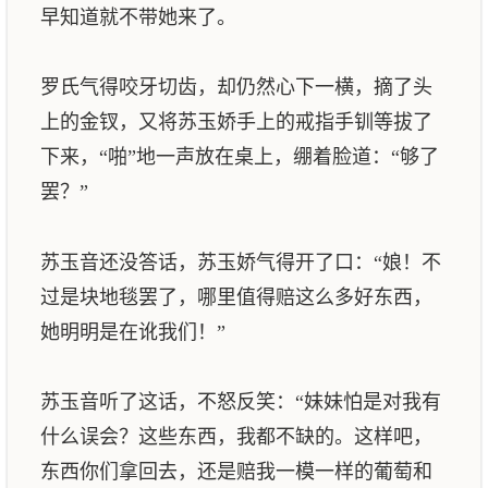
早知道就不带她来了。
罗氏气得咬牙切齿，却仍然心下一横，摘了头
上的金钗，又将苏玉娇手上的戒指手钏等拔了
下来，“啪”地一声放在桌上，绷着脸道：“够了
罢？”
苏玉音还没答话，苏玉娇气得开了口：“娘！不
过是块地毯罢了，哪里值得赔这么多好东西，
她明明是在讹我们！”
苏玉音听了这话，不怒反笑：“妹妹怕是对我有
什么误会？这些东西，我都不缺的。这样吧，
东西你们拿回去，还是赔我一模一样的葡萄和