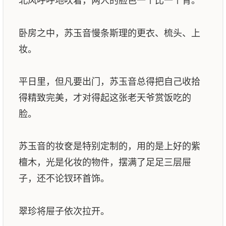
北风呼呼地吹着，两人的脸色一个比一个青。
卧房之中，苏玉音慢条斯理的更衣、梳头、上
妆。
平日里，但凡要出门，苏玉音总得把自己收拾
得精致完美，才对得起这张老天爷赏饭吃的
脸。
苏玉音的妆奁是特别定制的，用的是上好的紫
檀木，光是化妆的物件，摆满了足足三层屉
子，还不论钗环首饰。
翠珍将屉子依次拉开。