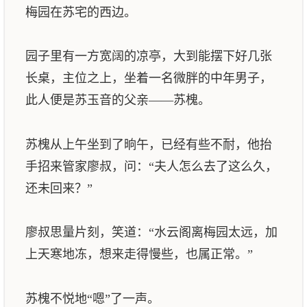
梅园在苏宅的西边。
园子里有一方宽阔的凉亭，大到能摆下好几张
长桌，主位之上，坐着一名微胖的中年男子，
此人便是苏玉音的父亲——苏槐。
苏槐从上午坐到了晌午，已经有些不耐，他抬
手招来管家廖叔，问：“夫人怎么去了这么久，
还未回来？”
廖叔思量片刻，笑道：“水云阁离梅园太远，加
上天寒地冻，想来走得慢些，也属正常。”
苏槐不悦地“嗯”了一声。