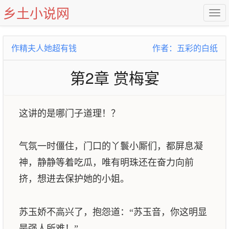
乡土小说网
作精夫人她超有钱
作者：五彩的白纸
第2章 赏梅宴
这讲的是哪门子道理！？
气氛一时僵住，门口的丫鬟小厮们，都屏息凝
神，静静等着吃瓜，唯有明珠还在奋力向前
挤，想进去保护她的小姐。
苏玉娇不高兴了，抱怨道：“苏玉音，你这明显
是强人所难！”