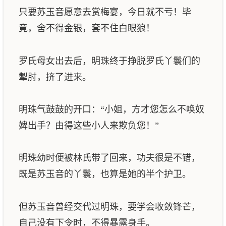
只要苏玉音愿意去赏梅宴，今日就不亏！毕
竟，舍不得金银，套不住白眼狼！
罗氏母女出去后，明珠终于挣脱罗氏丫鬟们的
掣肘，挤了进来。
明珠气鼓鼓的开口：“小姐，方才您怎么不唤奴
婢出手？由得这些小人来欺负您！”
明珠幼时便被林氏带了回来，功夫很是不错，
既是苏玉音的丫鬟，也算是她的半个护卫。
但苏玉音曾经交代过明珠，要学会收敛锋芒，
自己没有下令时，不得暴露身手。