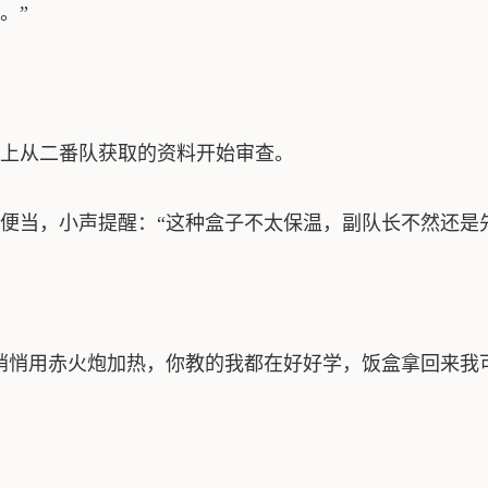
。”
上从二番队获取的资料开始审查。
便当，小声提醒：“这种盒子不太保温，副队长不然还是
悄悄用赤火炮加热，你教的我都在好好学，饭盒拿回来我