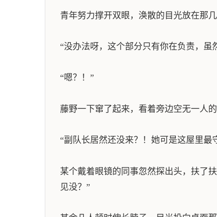
青年努力撑开双眼，涣散的目光放在那几
“没办法呀，这个部分只有你在负责，虽
“嗯？！”
藤野一下窜了起来，看着旁边空无一人的
“副队长居然还没来？！她可是这屋里最
某个戴着眼镜的同事忽然探出头，扶了扶
见没？”