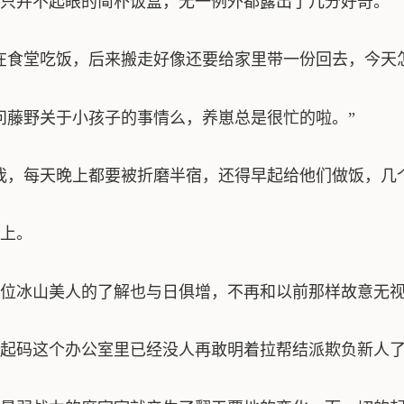
只并不起眼的简朴饭盒，无一例外都露出了几分好奇。
在食堂吃饭，后来搬走好像还要给家里带一份回去，今天
问藤野关于小孩子的事情么，养崽总是很忙的啦。”
我，每天晚上都要被折磨半宿，还得早起给他们做饭，几
上。
位冰山美人的了解也与日俱增，不再和以前那样故意无
起码这个办公室里已经没人再敢明着拉帮结派欺负新人