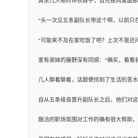
其余几人顿时伸长脖子，目光投向桌面那
“头一次见五条副队长带这个啊，以前只
“可能来不及在家吃饭了吧？上次不是还
家有弟妹的藤野深有同感：“确实，看看
几人聊着聊着，话题便拐到了生活的苦水
自从五条绫音晋升副队长之后，他们对这
融洽的职场氛围对工作的确有很大帮助，