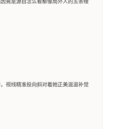
起因竟是源自怎么看都像局外人的五条绫
门，视线精准投向斜对着她正美滋滋补觉