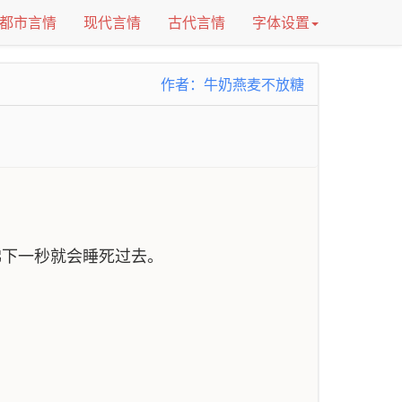
都市言情
现代言情
古代言情
字体设置
作者：牛奶燕麦不放糖
佛下一秒就会睡死过去。